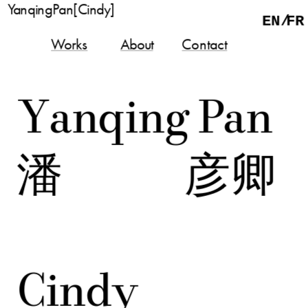
YanqingPan[Cindy]
EN/
FR
Works
About
Contact
Yanqing Pan
潘            彦卿
Cindy